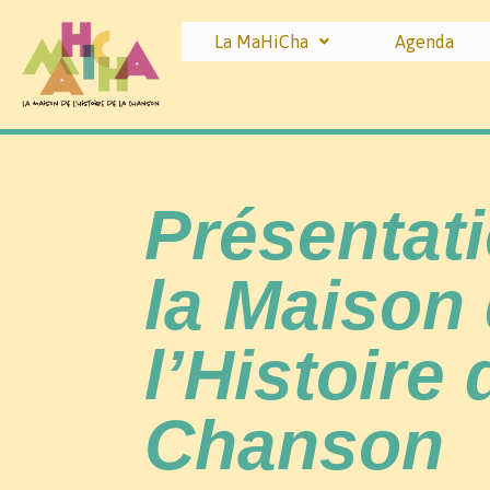
La MaHiCha
Agenda
Présentat
la Maison
l’Histoire 
Chanson