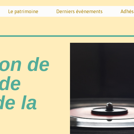
Le patrimoine
Derniers évènements
Adhés
ion de
 de
de la