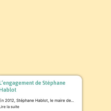
L’engagement de Stéphane
Hablot
En 2012, Stéphane Hablot, le maire de...
Lire la suite