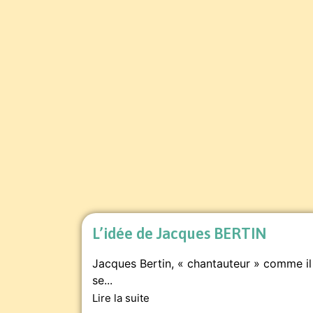
L’idée de Jacques BERTIN
Jacques Bertin, « chantauteur » comme il
se...
Lire la suite