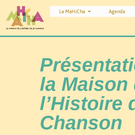
La MaHiCha
Agenda
Présentat
la Maison
l’Histoire 
Chanson