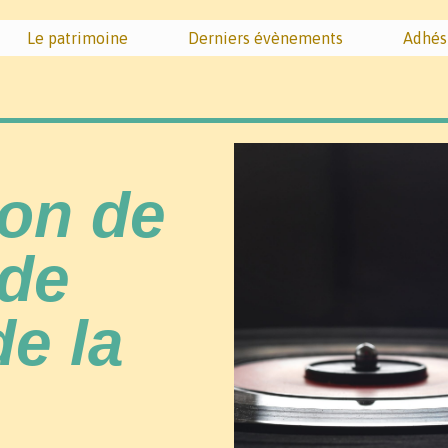
Le patrimoine
Derniers évènements
Adhés
ion de
 de
de la