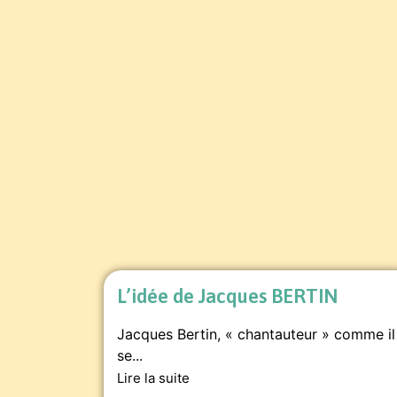
L’idée de Jacques BERTIN
Jacques Bertin, « chantauteur » comme il
se...
Lire la suite