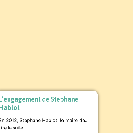
L’engagement de Stéphane
Hablot
En 2012, Stéphane Hablot, le maire de...
Lire la suite