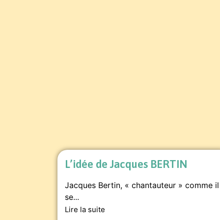
L’idée de Jacques BERTIN
Jacques Bertin, « chantauteur » comme il
se...
Lire la suite