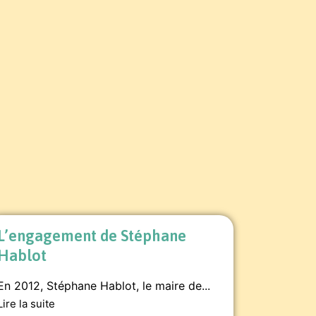
L’engagement de Stéphane
Hablot
En 2012, Stéphane Hablot, le maire de...
Lire la suite