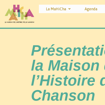
La MaHiCha
Agenda
Présentat
la Maison
l’Histoire 
Chanson