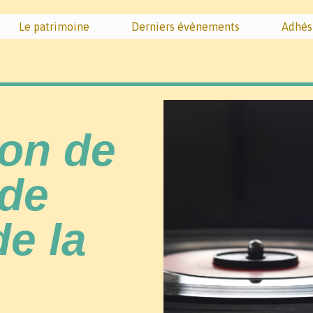
Le patrimoine
Derniers évènements
Adhés
ion de
 de
de la