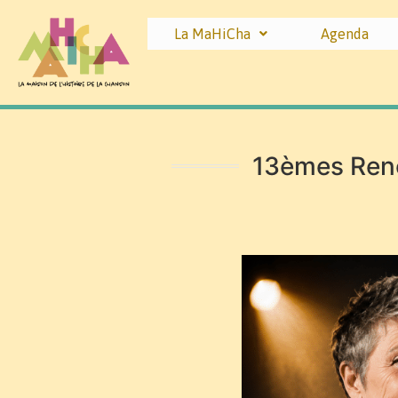
La MaHiCha
Agenda
13èmes Renc