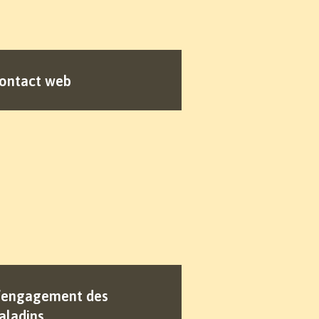
ontact web
’engagement des
aladins