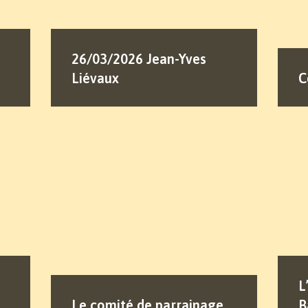
26/03/2026 Jean-Yves
Liévaux
C
L
Le comité de parrainage
B