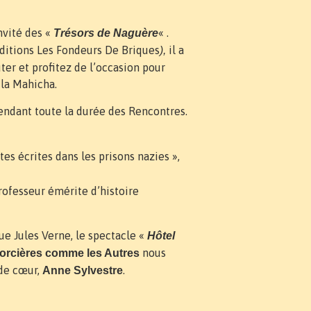
nvité des «
« .
Trésors de Naguère
ditions Les Fondeurs De Briques
il a
),
ter et profitez de l’occasion pour
 la Mahicha.
pendant toute la durée des Rencontres.
es écrites dans les prisons nazies »,
Professeur émérite d’histoire
e Jules Verne, le spectacle «
Hôtel
nous
orcières comme les Autres
 de cœur,
.
Anne Sylvestre