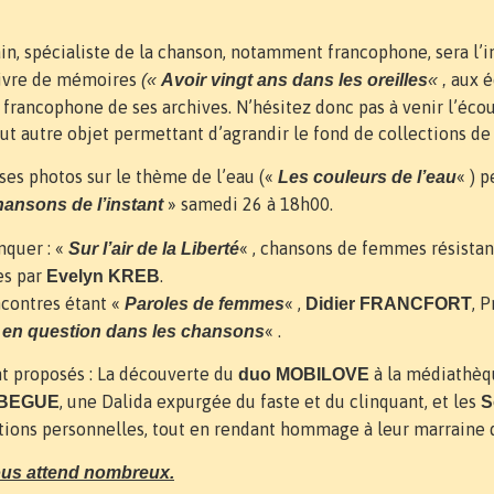
vain, spécialiste de la chanson, notamment francophone, sera l’i
 livre de mémoires
aux é
(«
Avoir vingt ans dans les oreilles
« ,
 francophone de ses archives. N’hésitez donc pas à venir l’écou
out autre objet permettant d’agrandir le fond de collections de
ses photos sur le thème de l’eau («
« ) 
Les couleurs de l’eau
» samedi 26 à 18h00.
ansons de l’instant
nquer : «
« , chansons de femmes résistant
Sur l’air de la Liberté
es par
.
Evelyn KREB
ncontres étant «
« ,
, 
Paroles de femmes
Didier FRANCFORT
« .
té en question dans les chansons
nt proposés : La découverte du
à la médiathèqu
duo MOBILOVE
, une Dalida expurgée du faste et du clinquant, et les
EBEGUE
S
sitions personnelles, tout en rendant hommage à leur marraine
vous attend nombreux.