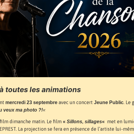
 à toutes les animations
ont
avec un concert
. Le
mercredi 23 septembre
Jeune Public
u veux ma photo ?!
«
n film dimanche matin. Le film
met en lumiè
«
Sillons, sillages
«
LEPREST. La projection se fera en présence de l’artiste lui-mê